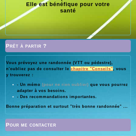
Elle est bénéfique pour votre
santé
Prêt à partir ?
Vous prévoyez une randonnée (VTT ou pédestre),
n'oubliez pas de consulter le
chapitre "Conseils"
, vous
y trouverez :
- Un mémo
(pour ne rien oublier)
que vous pourrez
adapter à vos besoins.
- Des recommandations importantes.
Bonne préparation et surtout "très bonne randonnée" ...
Pour me contacter