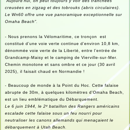
Aujourd’hui, on peut toujours y voir des tranchées
creusées en zigzag et des tobrouks (abris circulaires).
Le Wn60 offre une vue panoramique exceptionnelle sur
Omaha Beach".
- Nous prenons la Vélomaritime, ce tronçon est
constitué d’une voie verte continue d’environ 10,8 km,
dénommée voie verte de la Liberté, entre l’entrée de
Grandcamp-Maisy et le camping de Vierville-sur-Mer.
Chemin monotone et sans ombre et ce jour (30 avril
2025), il faisait chaud en Normandie !
- Beaucoup de monde à la Point du Hoc. Cette falaise
abrupte de 30m, à quelques kilomètres d'Omaha Beach,
est un lieu emblématique du Débarquement.
Le 6 juin 1944, le 2ᵉ bataillon des Rangers américains
escalade cette falaise sous un feu nourri pour
neutraliser les canons allemands qui menaçaient le
débarquement à Utah Beach.