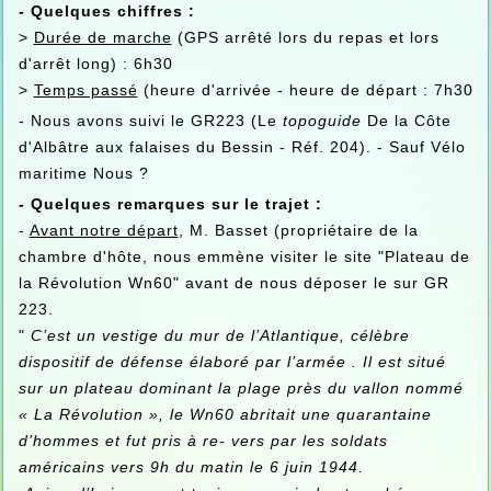
- Quelques chiffres :
>
Durée de marche
(GPS arrêté lors du repas et lors
d'arrêt long) : 6h30
>
Temps passé
(heure d'arrivée - heure de départ : 7h30
- Nous avons suivi le GR223 (Le
topoguide
De la Côte
d'Albâtre aux falaises du Bessin - Réf. 204). - Sauf Vélo
maritime Nous ?
- Quelques remarques sur le trajet :
-
Avant notre départ
, M. Basset (propriétaire de la
chambre d'hôte, nous emmène visiter le site "Plateau de
la Révolution Wn60" avant de nous déposer le sur GR
223.
"
C’est un vestige du mur de l’Atlantique, célèbre
dispositif de défense élaboré par l’armée . Il est situé
sur un plateau dominant la plage près du vallon nommé
« La Révolution », le Wn60 abritait une quarantaine
d’hommes et fut pris à re- vers par les soldats
américains vers 9h du matin le 6 juin 1944.