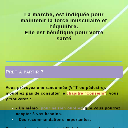
La marche, est indiquée pour
maintenir la force musculaire et
l'équilibre.
Elle est bénéfique pour votre
santé
Prêt à partir ?
Vous prévoyez une randonnée (VTT ou pédestre),
n'oubliez pas de consulter le
chapitre "Conseils"
, vous
y trouverez :
- Un mémo
(pour ne rien oublier)
que vous pourrez
adapter à vos besoins.
- Des recommandations importantes.