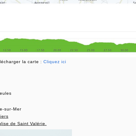
lécharger la carte :
Cliquez ici
Veules
le-sur-Mer
iers
lise de Saint Valérie.