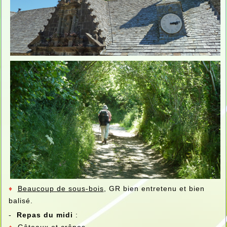
♦
Beaucoup de sous-bois
, GR bien entretenu et bien
balisé.
-
Repas du midi
: