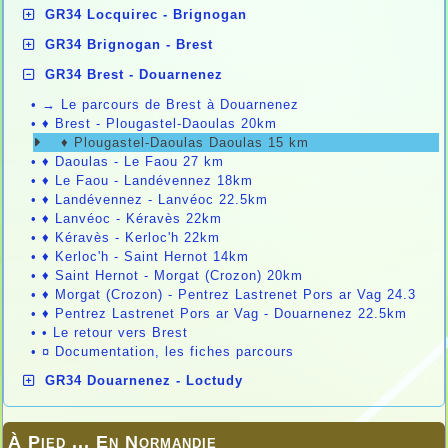
GR34 Locquirec - Brignogan
GR34 Brignogan - Brest
GR34 Brest - Douarnenez
•
→ Le parcours de Brest à Douarnenez
•
♦ Brest - Plougastel-Daoulas 20km
♦ Plougastel-Daoulas Daoulas 15 km
•
♦ Daoulas - Le Faou 27 km
•
♦ Le Faou - Landévennez 18km
•
♦ Landévennez - Lanvéoc 22.5km
•
♦ Lanvéoc - Kéravès 22km
•
♦ Kéravès - Kerloc'h 22km
•
♦ Kerloc'h - Saint Hernot 14km
•
♦ Saint Hernot - Morgat (Crozon) 20km
•
♦ Morgat (Crozon) - Pentrez Lastrenet Pors ar Vag 24.3
•
♦ Pentrez Lastrenet Pors ar Vag - Douarnenez 22.5km
•
• Le retour vers Brest
•
¤ Documentation, les fiches parcours
GR34 Douarnenez - Loctudy
À Pied ... En Normandie