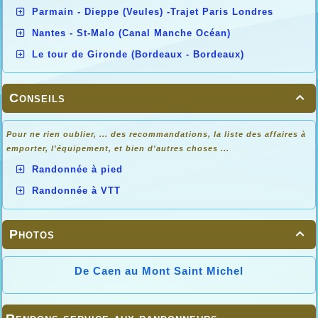
Parmain - Dieppe (Veules) -Trajet Paris Londres
Nantes - St-Malo (Canal Manche Océan)
Le tour de Gironde (Bordeaux - Bordeaux)
Conseils

Pour ne rien oublier, ... des recommandations, la liste des affaires à
emporter, l'équipement, et bien d'autres choses ...
Randonnée à pied
Randonnée à VTT
Photos

De Caen au Mont Saint Michel