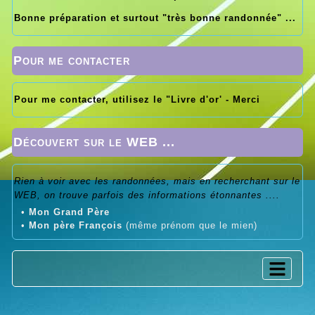
Bonne préparation et surtout "très bonne randonnée" ...
Pour me contacter
Pour me contacter, utilisez le "Livre d'or' - Merci
Découvert sur le WEB ...
Rien à voir avec les randonnées, mais en recherchant sur le
WEB, on trouve parfois des informations étonnantes ....
•
Mon Grand Père
•
Mon père François
(même prénom que le mien)