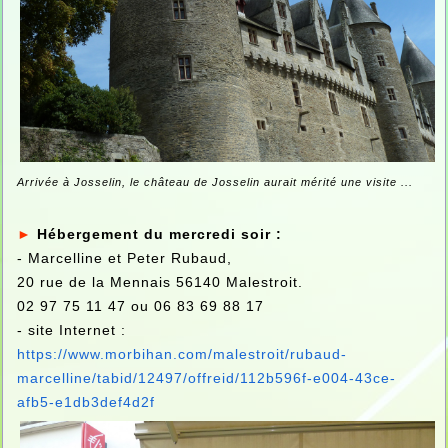
Arrivée à Josselin, le château de Josselin aurait mérité une visite ...
►
Hébergement du mercredi soir :
- Marcelline et Peter Rubaud,
20 rue de la Mennais 56140 Malestroit.
02 97 75 11 47 ou 06 83 69 88 17
- site Internet :
https://www.morbihan.com/malestroit/rubaud-
marcelline/tabid/12497/offreid/112b596f-e004-43ce-
afb5-e1db3def4d2f