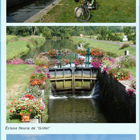
Écluse fleurie de "Grifet"