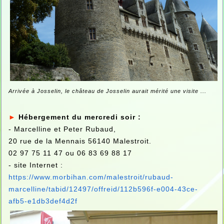
Arrivée à Josselin, le château de Josselin aurait mérité une visite ...
►
Hébergement du mercredi soir :
- Marcelline et Peter Rubaud,
20 rue de la Mennais 56140 Malestroit.
02 97 75 11 47 ou 06 83 69 88 17
- site Internet :
https://www.morbihan.com/malestroit/rubaud-
marcelline/tabid/12497/offreid/112b596f-e004-43ce-
afb5-e1db3def4d2f