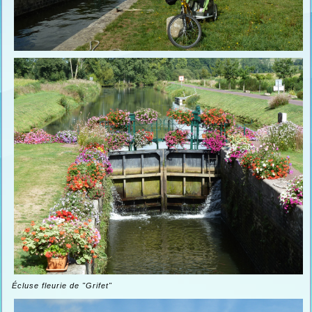
Écluse fleurie de "Grifet"