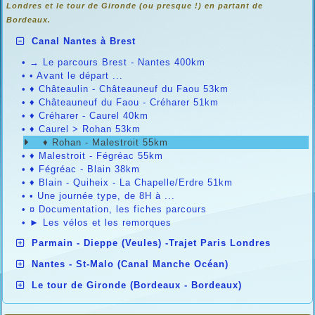
Londres et le tour de Gironde (ou presque !) en partant de
Bordeaux.
Canal Nantes à Brest
•
→ Le parcours Brest - Nantes 400km
•
• Avant le départ ...
•
♦ Châteaulin - Châteauneuf du Faou 53km
•
♦ Châteauneuf du Faou - Créharer 51km
•
♦ Créharer - Caurel 40km
•
♦ Caurel > Rohan 53km
♦ Rohan - Malestroit 55km
•
♦ Malestroit - Fégréac 55km
•
♦ Fégréac - Blain 38km
•
♦ Blain - Quiheix - La Chapelle/Erdre 51km
•
• Une journée type, de 8H à ...
•
¤ Documentation, les fiches parcours
•
► Les vélos et les remorques
Parmain - Dieppe (Veules) -Trajet Paris Londres
Nantes - St-Malo (Canal Manche Océan)
Le tour de Gironde (Bordeaux - Bordeaux)