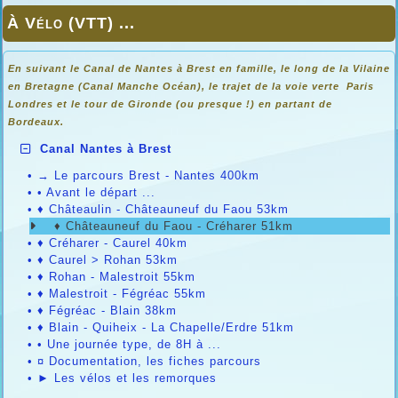
À Vélo (VTT) ...
En suivant le Canal de Nantes à Brest en famille, le long de la Vilaine
en Bretagne (Canal Manche Océan), le trajet de la voie verte Paris
Londres et le tour de Gironde (ou presque !) en partant de
Bordeaux.
Canal Nantes à Brest
•
→ Le parcours Brest - Nantes 400km
•
• Avant le départ ...
•
♦ Châteaulin - Châteauneuf du Faou 53km
♦ Châteauneuf du Faou - Créharer 51km
•
♦ Créharer - Caurel 40km
•
♦ Caurel > Rohan 53km
•
♦ Rohan - Malestroit 55km
•
♦ Malestroit - Fégréac 55km
•
♦ Fégréac - Blain 38km
•
♦ Blain - Quiheix - La Chapelle/Erdre 51km
•
• Une journée type, de 8H à ...
•
¤ Documentation, les fiches parcours
•
► Les vélos et les remorques