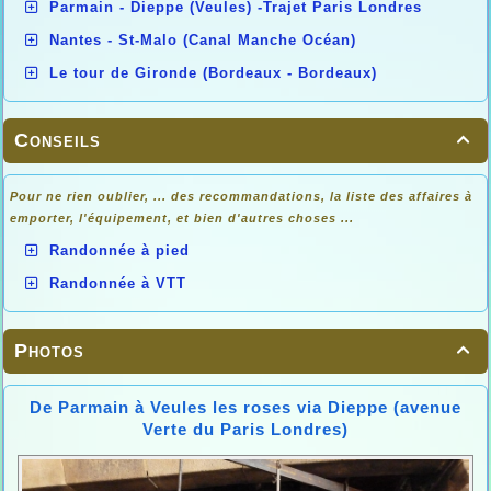
Parmain - Dieppe (Veules) -Trajet Paris Londres
Nantes - St-Malo (Canal Manche Océan)
Le tour de Gironde (Bordeaux - Bordeaux)
Conseils

Pour ne rien oublier, ... des recommandations, la liste des affaires à
emporter, l'équipement, et bien d'autres choses ...
Randonnée à pied
Randonnée à VTT
Photos

De Parmain à Veules les roses via Dieppe (avenue
Verte du Paris Londres)