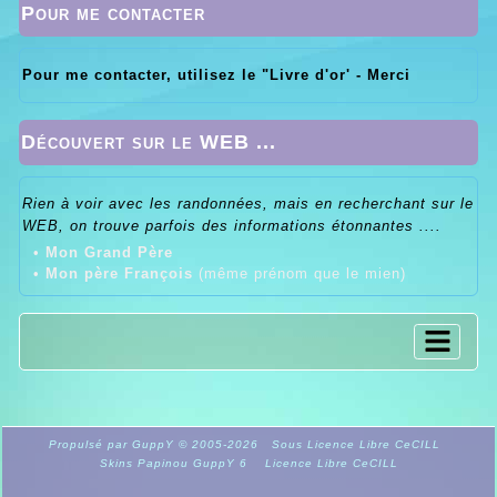
Pour me contacter
Pour me contacter, utilisez le "Livre d'or' - Merci
Découvert sur le WEB ...
Rien à voir avec les randonnées, mais en recherchant sur le
WEB, on trouve parfois des informations étonnantes ....
•
Mon Grand Père
•
Mon père François
(même prénom que le mien)
Propulsé par GuppY
© 2005-2026
Sous Licence Libre CeCILL
Skins Papinou GuppY 6
Licence Libre CeCILL