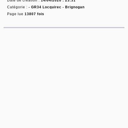
Date de création :
14/04/2020 : 23:31
Catégorie :
-
GR34 Locquirec - Brignogan
Page lue
13807 fois