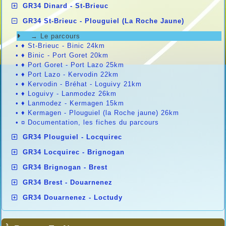
GR34 Dinard - St-Brieuc
GR34 St-Brieuc - Plouguiel (La Roche Jaune)
→ Le parcours
•
♦ St-Brieuc - Binic 24km
•
♦ Binic - Port Goret 20km
•
♦ Port Goret - Port Lazo 25km
•
♦ Port Lazo - Kervodin 22km
•
♦ Kervodin - Bréhat - Loguivy 21km
•
♦ Loguivy - Lanmodez 26km
•
♦ Lanmodez - Kermagen 15km
•
♦ Kermagen - Plouguiel (la Roche jaune) 26km
•
¤ Documentation, les fiches du parcours
GR34 Plouguiel - Locquirec
GR34 Locquirec - Brignogan
GR34 Brignogan - Brest
GR34 Brest - Douarnenez
GR34 Douarnenez - Loctudy