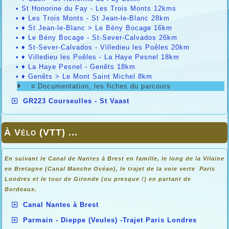
•
St Honorine du Fay - Les Trois Monts 12kms
•
♦ Les Trois Monts - St Jean-le-Blanc 28km
•
♦ St Jean-le-Blanc > Le Bény Bocage 16km
•
♦ Le Bény Bocage - St-Sever-Calvados 26km
•
♦ St-Sever-Calvados - Villedieu les Poêles 20km
•
♦ Villedieu les Poêles - La Haye Pesnel 18km
•
♦ La Haye Pesnel - Genêts 18km
•
♦ Genêts > Le Mont Saint Michel 8km
¤ Documentation, les fiches du parcours
GR223 Courseulles - St Vaast
À Vélo (VTT) ...
En suivant le Canal de Nantes à Brest en famille, le long de la Vilaine
en Bretagne (Canal Manche Océan), le trajet de la voie verte Paris
Londres et le tour de Gironde (ou presque !) en partant de
Bordeaux.
Canal Nantes à Brest
Parmain - Dieppe (Veules) -Trajet Paris Londres