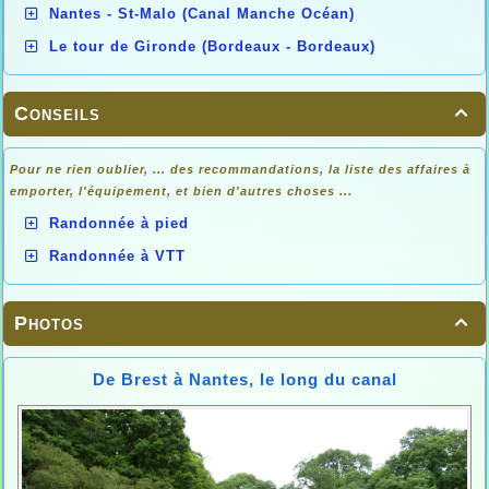
Nantes - St-Malo (Canal Manche Océan)
Le tour de Gironde (Bordeaux - Bordeaux)
Conseils

Pour ne rien oublier, ... des recommandations, la liste des affaires à
emporter, l'équipement, et bien d'autres choses ...
Randonnée à pied
Randonnée à VTT
Photos

De Brest à Nantes, le long du canal