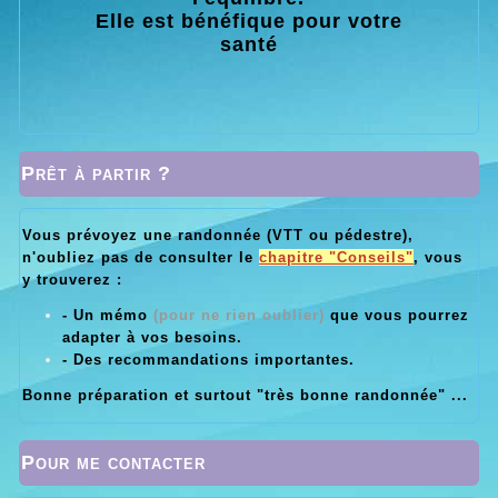
Elle est bénéfique pour votre
santé
Prêt à partir ?
Vous prévoyez une randonnée (VTT ou pédestre),
n'oubliez pas de consulter le
chapitre "Conseils"
, vous
y trouverez :
- Un mémo
(pour ne rien oublier)
que vous pourrez
adapter à vos besoins.
- Des recommandations importantes.
Bonne préparation et surtout "très bonne randonnée" ...
Pour me contacter