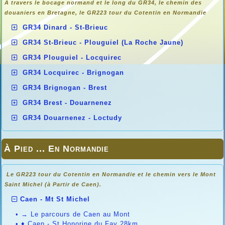
À travers le bocage normand et le long du GR34, le chemin des
douaniers en
Bretagne, le GR223 tour du Cotentin en Normandie
GR34 Dinard - St-Brieuc
GR34 St-Brieuc - Plouguiel (La Roche Jaune)
GR34 Plouguiel - Locquirec
GR34 Locquirec - Brignogan
GR34 Brignogan - Brest
GR34 Brest - Douarnenez
GR34 Douarnenez - Loctudy
À Pied ... En Normandie
Le GR223 tour du Cotentin en Normandie et le chemin vers le Mont
Saint Michel (à Partir de Caen).
Caen - Mt St Michel
•
→ Le parcours de Caen au Mont
•
♦ Caen - St Honorine du Fay 28km