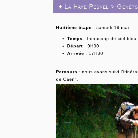
♦ La Haye Pesnel > Genêt
Huitième étape
: samedi 19 mai
Temps
: beaucoup de ciel bleu
Départ
: 9H30
Arrivée
: 17H30
Parcours
: nous avons suivi l'itiné
de Caen".