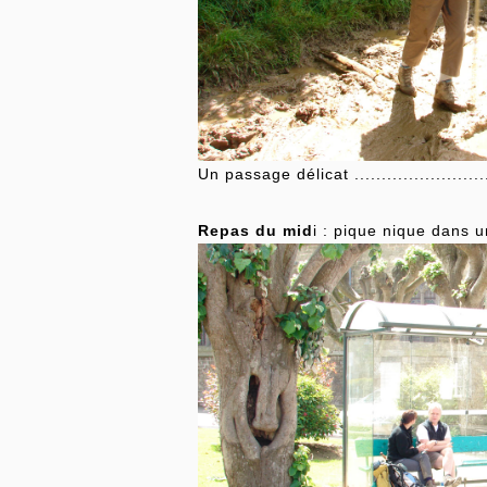
Un passage délicat ...........................
Repas du mid
i : pique nique dans 