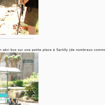
..........................
un abri bus sur une petite place à Sartilly (de nombreux comm