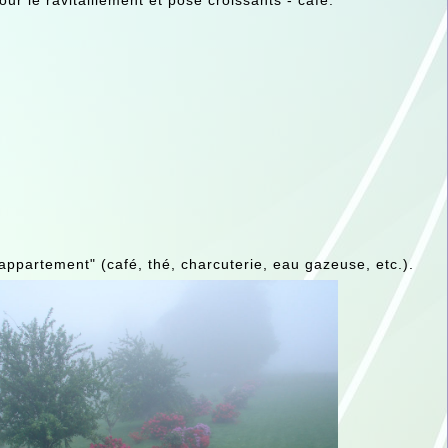
ur le ravitaillement et pose croissants - café.
appartement" (café, thé, charcuterie, eau gazeuse, etc.).