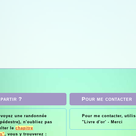
 partir ?
Pour me contacter
évoyez une randonnée
Pour me contacter, utilis
«
Le sport va
Vélo : 
pédestre), n'oubliez pas
"Livre d'or' - Merci
e
chercher la
moteurs à d
lter le
chapitre
bon
peur pour la
et 2 moteu
s"
, vous y trouverez :