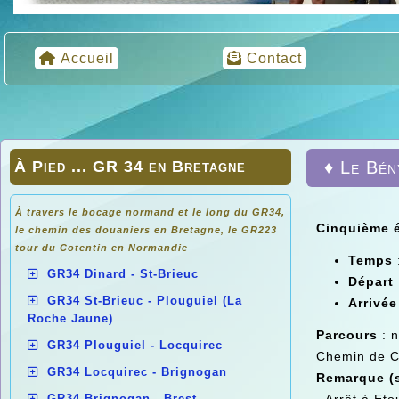
Accueil
Contact
À Pied ... GR 34 en Bretagne
♦ Le Bén
À travers le bocage normand et le long du GR34,
Cinquième 
le chemin des douaniers en
Bretagne, le GR223
tour du Cotentin en Normandie
Temps
GR34 Dinard - St-Brieuc
Départ
GR34 St-Brieuc - Plouguiel (La
Arrivé
Roche Jaune)
Parcours
: 
GR34 Plouguiel - Locquirec
Chemin de C
GR34 Locquirec - Brignogan
Remarque (
GR34 Brignogan - Brest