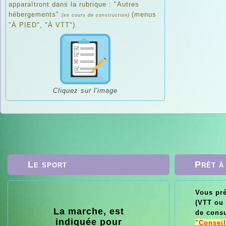
apparaîtront dans la rubrique : "Autres
hébergements"
(menus
(en cours de construction)
"À PIED", "À VTT").
Cliquez sur l'image
Le sport
Prêt à
Vous pr
(VTT ou 
La marche, est
Le vélo, l
de consu
indiquée pour
VTT : c'est 
"Conseil