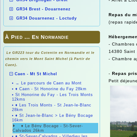
- Arrêt à Eto
GR34 Brest - Douarnenez
Repas du m
GR34 Douarnenez - Loctudy
(repas rapide 
À Pied ... En Normandie
Hébergemen
- Chambres d
14380 Saint
Le GR223 tour du Cotentin en Normandie et le
- Chambre a
chemin vers le Mont Saint Michel (à Partir de
Caen).
-
Repas pris
Caen - Mt St Michel
Petit déjeun
•
→ Le parcours de Caen au Mont
•
♦ Caen - St Honorine du Fay 28km
•
St Honorine du Fay - Les Trois Monts
12kms
•
♦ Les Trois Monts - St Jean-le-Blanc
28km
•
♦ St Jean-le-Blanc > Le Bény Bocage
16km
♦ Le Bény Bocage - St-Sever-
Calvados 26km
•
♦ St-Sever-Calvados - Villedieu les