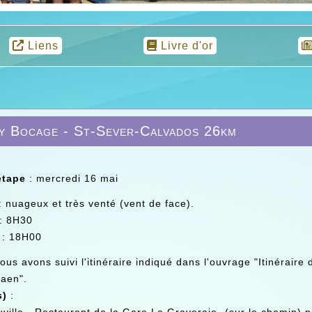
Liens
Livre d'or
y Bocage - St-Sever-Calvados 26km
étape
: mercredi 16 mai
: nuageux et très venté (vent de face).
: 8H30
e
: 18H00
nous avons suivi l'itinéraire indiqué dans l'ouvrage "Itinérai
aen".
s)
: