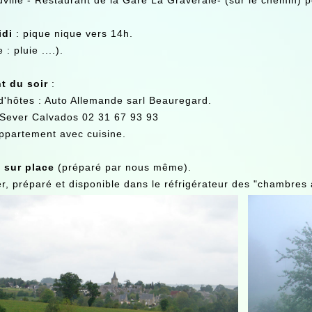
uville - Restaurant de la Gare La Graveraie- (sur le chemin) po
idi
: pique nique vers 14h.
: pluie ....).
t du soir
:
'hôtes : Auto Allemande sarl Beauregard.
 Sever Calvados 02 31 67 93 93
ppartement avec cuisine.
 sur place
(préparé par nous même).
er, préparé et disponible dans le réfrigérateur des "chambres 