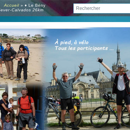
 :
Accueil
»
♦ Le Bény
Sever-Calvados 26km