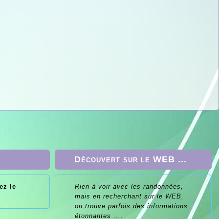
Découvert sur le WEB ...
ez le
Rien à voir avec les randonnées,
2
mais en recherchant sur le WEB,
roite
on trouve parfois des informations
rs à
étonnantes ....