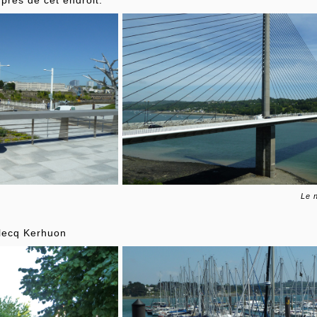
près de cet endroit.
Le n
lecq Kerhuon