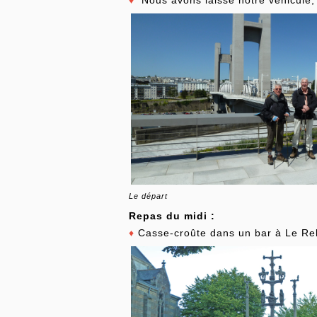
♦
Nous avons laissé notre véhicule, 
Le départ
Repas du midi :
♦
Casse-croûte dans un bar à Le Re