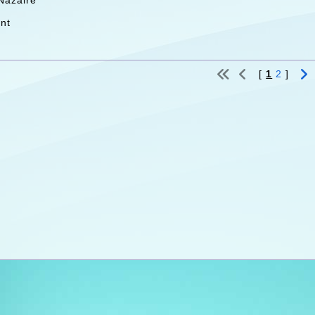
Nazaire
nt
[
1
2
]