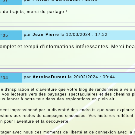
n°37
 de trajets, merci du partage !
par
Jean-Pierre
le 12/03/2024 : 17:32
n°35
complet et rempli d'informations intéressantes. Merci be
par
AntoineDurant
le 20/02/2024 : 09:44
n°34
e d'inspiration et d'aventure que votre blog de randonnées à vélo
t vos lecteurs vers des paysages spectaculaires et des chemins pi
ous lancer à notre tour dans des explorations en plein air.
iment impressionné par la diversité des endroits que vous explor
restiers aux routes de campagne sinueuses. Vos histoires reflètent
n pour l'aventure et la découverte.
tager avec nous ces moments de liberté et de connexion avec la nat