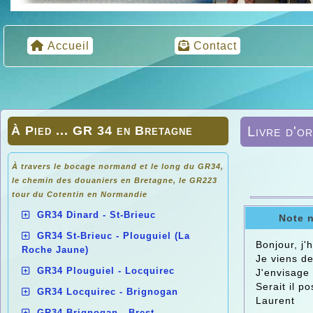
Accueil
Contact
À Pied ... GR 34 en Bretagne
Livre d'or
À travers le bocage normand et le long du GR34,
le chemin des douaniers en
Bretagne, le GR223
tour du Cotentin en Normandie
GR34 Dinard - St-Brieuc
Note 
GR34 St-Brieuc - Plouguiel (La
Bonjour, j'
Roche Jaune)
Je viens de
GR34 Plouguiel - Locquirec
J'envisage 
Serait il p
GR34 Locquirec - Brignogan
Laurent
GR34 Brignogan - Brest