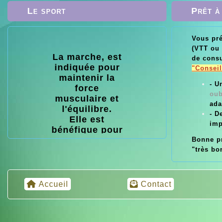
Le sport
Prêt à
Vous pr
(VTT ou 
La marche, est
Le vélo, l
de consu
indiquée pour
VTT : c'est 
"Conseil
maintenir la
pour la san
- 
force
l'endurance,
oub
musculaire et
perte de poi
ada
l'équilibre.
musculature
- D
Elle est
moral et l
imp
bénéfique pour
bonne hume
votre santé
Bonne pr
"très bo
Accueil
Contact