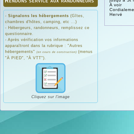
Rendons service aux randonneurs
jusqu à St 
À voir
Cordialeme
Hervé
-
Signalons les hébergements
(Gîtes,
chambres d'hôtes, camping, etc ...)
- Hébergeurs, randonneurs, remplissez ce
questionnaire.
- Après vérification vos informations
apparaîtront dans la rubrique : "Autres
hébergements"
(menus
(en cours de construction)
"À PIED", "À VTT").
Cliquez sur l'image