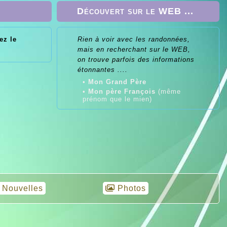
Découvert sur le WEB ...
ez le
Rien à voir avec les randonnées,
2
mais en recherchant sur le WEB,
roite
on trouve parfois des informations
rs à
étonnantes ....
.!
•
Mon Grand Père
•
Mon père François
(même
prénom que le mien)
Nouvelles
Photos