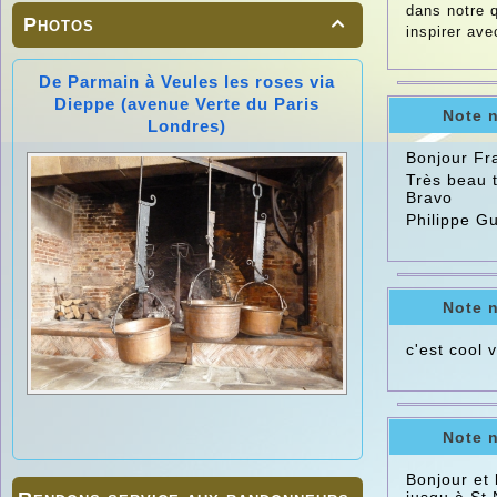
dans notre q
Photos

inspirer avec
De Parmain à Veules les roses via
Dieppe (avenue Verte du Paris
Note 
Londres)
Bonjour Fr
Très beau t
Bravo
Philippe G
Note 
c'est cool 
Note 
Bonjour et