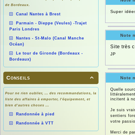
Note 
de
Bordeaux.
Super idées
Canal Nantes à Brest
Parmain - Dieppe (Veules) -Trajet
Paris Londres
Note 
Nantes - St-Malo (Canal Manche
Océan)
Site très 
Le tour de Gironde (Bordeaux -
JP
Bordeaux)
Conseils
Note 

Quelle sourc
Pour ne rien oublier, ... des recommandations, la
littéralemen
incitent à n
liste des affaires à emporter, l'équipement, et
bien d'autres choses ...
Je suis vra
Randonnée à pied
sentiers fo
votre passio
Randonnée à VTT
Merci de par