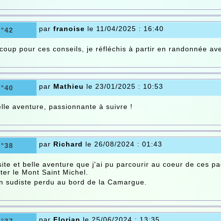
par
franoise
le 11/04/2025 : 16:40
n°42
oup pour ces conseils, je réfléchis à partir en randonnée a
par
Mathieu
le 23/01/2025 : 10:53
n°40
lle aventure, passionnante à suivre !
par
Richard
le 26/08/2024 : 01:43
n°38
ite et belle aventure que j'ai pu parcourir au coeur de ces pa
iter le Mont Saint Michel.
n sudiste perdu au bord de la Camargue.
par
Florian
le 25/06/2024 : 13:35