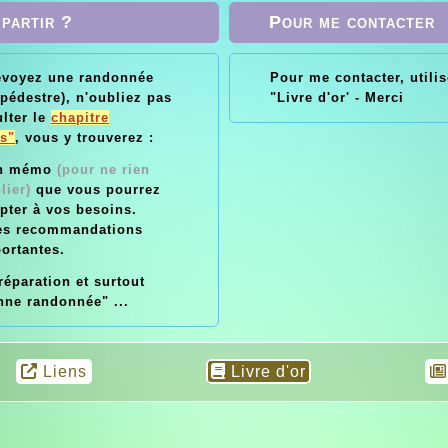
 partir ?
Pour me contacter
évoyez une randonnée
Pour me contacter, utilis
«
Le sport va
Vélo : 
pédestre), n'oubliez pas
"Livre d'or' - Merci
e
chercher la
moteurs à d
lter le
chapitre
bon
peur pour la
et 2 moteu
s"
, vous y trouverez :
té,
dominer, la
gauche ..
Un mémo
(pour ne rien
 la
fatigue pour en
lier)
que vous pourrez
ds,
triompher, la
pter à vos besoins.
, le
difficulté pour
es recommandations
a
la vaincre.
»
ortantes.
ur.
(
Pierre de
Coubertin
).
éparation et surtout
nne randonnée" ...
Liens
Livre d'or