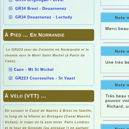
GR34 Brest - Douarnenez
GR34 Douarnenez - Loctudy
Note 
Merci beauc
À Pied ... En Normandie
Le GR223 tour du Cotentin en Normandie et le
Note 
chemin vers le Mont Saint Michel (à Partir de
Caen).
Une très be
Caen - Mt St Michel
GR223 Courseulles - St Vaast
Note 
À Vélo (VTT) ...
Très beau s
pouvoir vis
Richard, u
En suivant le Canal de Nantes à Brest en famille,
le long de la Vilaine en Bretagne (Canal Manche
Océan), le trajet de la voie verte Paris Londres
et le tour de Gironde (ou presque !) en partant