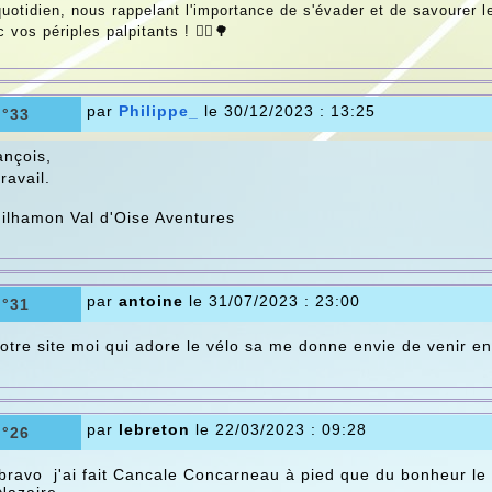
uotidien, nous rappelant l'importance de s'évader et de savourer 
 vos périples palpitants ! 🚴‍♂️🌳
par
Philippe_
le 30/12/2023 : 13:25
n°33
ançois,
ravail.
uilhamon Val d'Oise Aventures
par
antoine
le 31/07/2023 : 23:00
n°31
votre site moi qui adore le vélo sa me donne envie de venir en
par
lebreton
le 22/03/2023 : 09:28
n°26
 bravo j'ai fait Cancale Concarneau à pied que du bonheur le