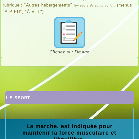
rubrique : "Autres hébergements"
(menus
(en cours de construction)
"À PIED", "À VTT").
Cliquez sur l'image
Le sport
La marche, est indiquée pour
maintenir la force musculaire et