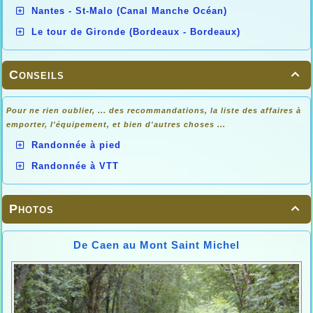
Nantes - St-Malo (Canal Manche Océan)
Le tour de Gironde (Bordeaux - Bordeaux)
Conseils

Pour ne rien oublier, ... des recommandations, la liste des affaires à
emporter, l'équipement, et bien d'autres choses ...
Randonnée à pied
Randonnée à VTT
Photos

De Caen au Mont Saint Michel