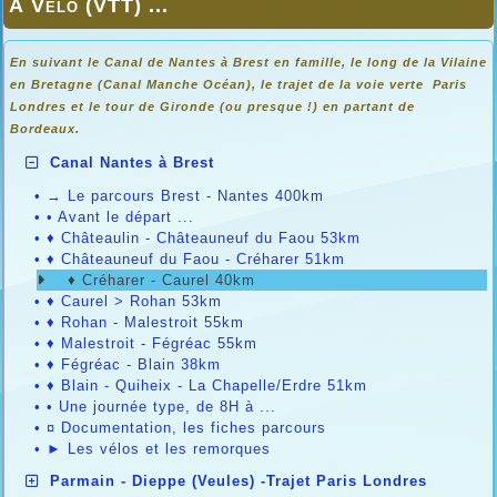
À Vélo (VTT) ...
En suivant le Canal de Nantes à Brest en famille, le long de la Vilaine
en Bretagne (Canal Manche Océan), le trajet de la voie verte Paris
Londres et le tour de Gironde (ou presque !) en partant de
Bordeaux.
Canal Nantes à Brest
•
→ Le parcours Brest - Nantes 400km
•
• Avant le départ ...
•
♦ Châteaulin - Châteauneuf du Faou 53km
•
♦ Châteauneuf du Faou - Créharer 51km
♦ Créharer - Caurel 40km
•
♦ Caurel > Rohan 53km
•
♦ Rohan - Malestroit 55km
•
♦ Malestroit - Fégréac 55km
•
♦ Fégréac - Blain 38km
•
♦ Blain - Quiheix - La Chapelle/Erdre 51km
•
• Une journée type, de 8H à ...
•
¤ Documentation, les fiches parcours
•
► Les vélos et les remorques
Parmain - Dieppe (Veules) -Trajet Paris Londres