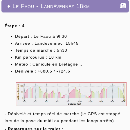
♦ Le Faou - Landévennez 18km
Étape : 4
Départ
: Le Faou à 9h30
Arrivée
: Landévennec 15h45
Temps de marche
: 5h30
Km parcourus
: 18 km
Météo
: Canicule en Bretagne ...
Dénivelé
: +680,5 / -724,6
- Dénivelé et temps réel de marche (le GPS est stoppé
lors de la pose du midi ou pendant les longs arrêts).
- Remarques sur le trajet :