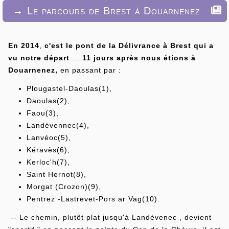
→ Le parcours de Brest à Douarnenez
En 2014
,
c'est le pont de la Délivrance à Brest qui a
vu notre départ
...
11 jours après nous étions à
Douarnenez,
en passant par :
Plougastel-Daoulas(1),
Daoulas(2),
Faou(3),
Landévennec(4),
Lanvéoc(5),
Kéravès(6),
Kerloc'h(7),
Saint Hernot(8),
Morgat (Crozon)(9),
Pentrez -Lastrevet-Pors ar Vag(10).
-- Le chemin, plutôt plat jusqu'à Landévenec , devient