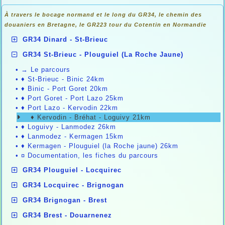
À travers le bocage normand et le long du GR34, le chemin des
douaniers en
Bretagne, le GR223 tour du Cotentin en Normandie
GR34 Dinard - St-Brieuc
GR34 St-Brieuc - Plouguiel (La Roche Jaune)
•
→ Le parcours
•
♦ St-Brieuc - Binic 24km
•
♦ Binic - Port Goret 20km
•
♦ Port Goret - Port Lazo 25km
•
♦ Port Lazo - Kervodin 22km
♦ Kervodin - Bréhat - Loguivy 21km
•
♦ Loguivy - Lanmodez 26km
•
♦ Lanmodez - Kermagen 15km
•
♦ Kermagen - Plouguiel (la Roche jaune) 26km
•
¤ Documentation, les fiches du parcours
GR34 Plouguiel - Locquirec
GR34 Locquirec - Brignogan
GR34 Brignogan - Brest
GR34 Brest - Douarnenez