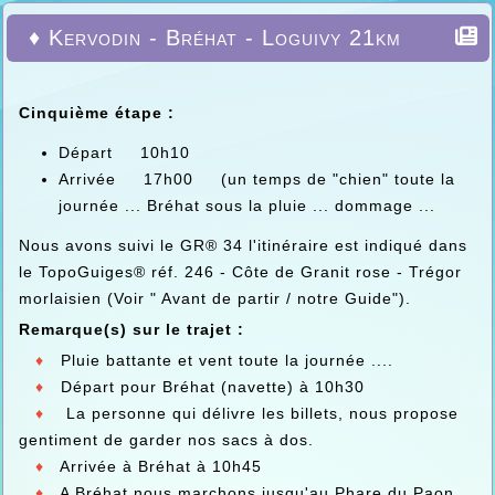
♦ Kervodin - Bréhat - Loguivy 21km
Cinquième étape :
Départ 10h10
Arrivée 17h00 (un temps de "chien" toute la
journée ... Bréhat sous la pluie ... dommage ...
Nous avons suivi le GR® 34 l'itinéraire est indiqué dans
le TopoGuiges® réf. 246 - Côte de Granit rose - Trégor
morlaisien (Voir " Avant de partir / notre Guide").
Remarque(s) sur le trajet :
♦
Pluie battante et vent toute la journée ....
♦
Départ pour Bréhat (navette) à 10h30
♦
La personne qui délivre les billets, nous propose
gentiment de garder nos sacs à dos.
♦
Arrivée à Bréhat à 10h45
♦
A Bréhat nous marchons jusqu'au Phare du Paon.