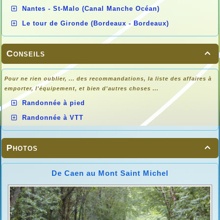
Nantes - St-Malo (Canal Manche Océan)
Le tour de Gironde (Bordeaux - Bordeaux)
Conseils

Pour ne rien oublier, ... des recommandations, la liste des affaires à
emporter, l'équipement, et bien d'autres choses ...
Randonnée à pied
Randonnée à VTT
Photos

De Caen au Mont Saint Michel