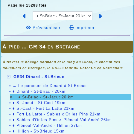
Page lue
15288 fois
Prévisualiser...
Imprimer...
À Pied ... GR 34 en Bretagne
À travers le bocage normand et le long du GR34, le chemin des
douaniers en
Bretagne, le GR223 tour du Cotentin en Normandie
GR34 Dinard - St-Brieuc
•
→ Le parcours de Dinard à St Brieuc
•
♦ Dinard - St-Briac - 20km
♦ St-Briac - St-Jacut 20 km
•
♦ St-Jacut - St-Cast 19km
•
♦ St-Cast - Fort La Latte 21km
•
♦ Fort La Latte - Sables d'Or les Pins 21km
•
♦ Sables d'Or les Pins > Pléneuf-Val-André 26km
•
♦ Pléneuf-Val-André - Hillion 27km
•
♦ Hillion - St-Brieuc 15km