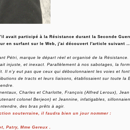
l avait participé à la Résistance durant la Seconde Guerr
our en surfant sur le Web, j'ai découvert l'article suivant ..
t Pétri, marque le départ réel et organisé de la Résistance. 
rait injuste, et inexact. Parallèlement à nos sabotages, la for
. Il n’y eut pas que ceux qui déboulonnaient les voies et font j
ributions de tracts et leurs liaisons, établissaient sur toute la 
rendre.
entaux, Charles et Charlotte, François (Alfred Leroux), Jean 
enant colonel Berjeon) et Jeannine, infatigables, sillonnaient
entendre, des bras prêts à agir.
tion souterraine, il faudra bien un jour nommer :
ot, Patry, Mme Gereux .