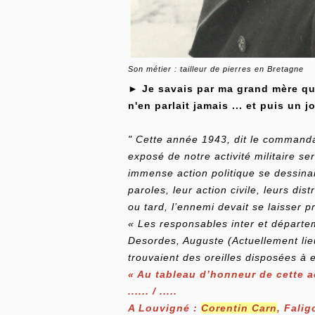
Son métier : tailleur de pierres en Bretagne
►
Je savais par ma grand mère qu'i
n'en parlait jamais ... et puis un j
"
Cette année 1943, dit le commandan
exposé de notre activité militaire se
immense action politique se dessinait
paroles, leur action civile, leurs dist
ou tard, l’ennemi devait se laisser p
« Les responsables inter et départem
Desordes, Auguste (Actuellement lieut
trouvaient des oreilles disposées à 
« Au tableau d’honneur de cette ac
...... / .....
A Louvigné :
Corentin Carn
, Falig