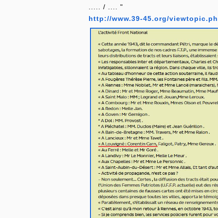
..... / .... "
http://www.39-45.org/viewtopic.p